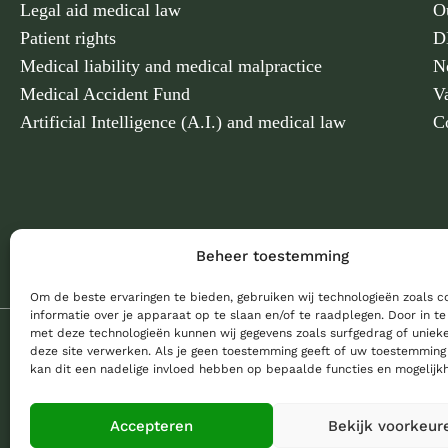
Legal aid medical law
O
Patient rights
D
Medical liability and medical malpractice
N
Medical Accident Fund
V
Artificial Intelligence (A.I.) and medical law
C
Beheer toestemming
Om de beste ervaringen te bieden, gebruiken wij technologieën zoals 
informatie over je apparaat op te slaan en/of te raadplegen. Door in 
met deze technologieën kunnen wij gegevens zoals surfgedrag of unieke
deze site verwerken. Als je geen toestemming geeft of uw toestemming 
kan dit een nadelige invloed hebben op bepaalde functies en mogelijk
© 2026 Bannister Advocaten
|
Website made
by
Expanding Ex
Accepteren
Bekijk voorkeur