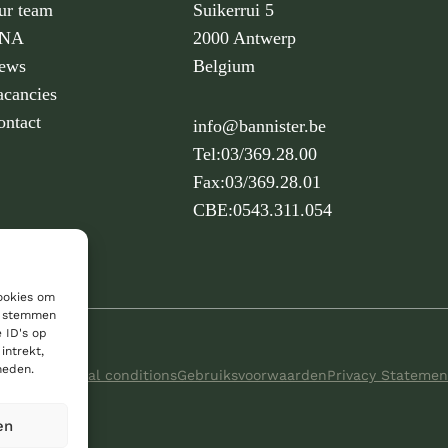
ur team
Suikerrui 5
NA
2000 Antwerp
ews
Belgium
acancies
ontact
info@bannister.be
Tel:
03/369.28.00
Fax:
03/369.28.01
CBE:
0543.311.054
cookies om
te stemmen
 ID's op
intrekt,
heden.
perts
|
General conditions
Gebruiksvoorwaarden
Privacy Statemen
en