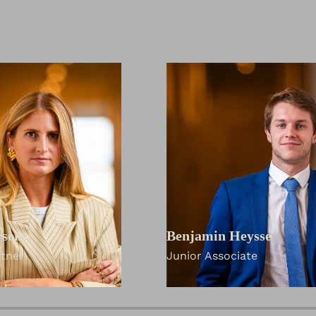
rsens
Benjamin Heysse
rtner
Junior Associate