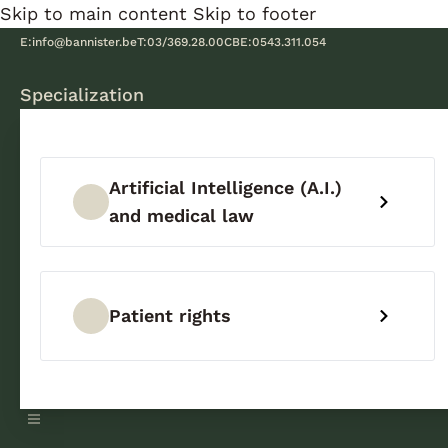
Skip to main content
Skip to footer
E:
info@bannister.be
T:
03/369.28.00
CBE:
0543.311.054
Specialization
Artificial Intelligence (A.I.)
and medical law
Patient rights