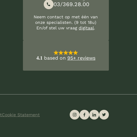
03/369.28.00
Neem contact op met één van
onze specialisten. (9 tot 18u)
En/of stel uw vraag
digitaal
.
based on
95+ reviews
4.1
t
Cookie Statement