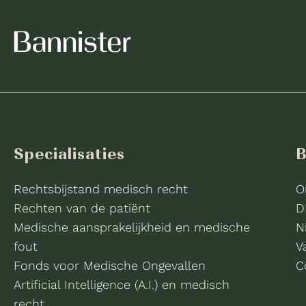
Specialisaties
B
Rechtsbijstand medisch recht
O
Rechten van de patiënt
D
Medische aansprakelijkheid en medische
N
fout
V
Fonds voor Medische Ongevallen
C
Artificial Intelligence (A.I.) en medisch
recht