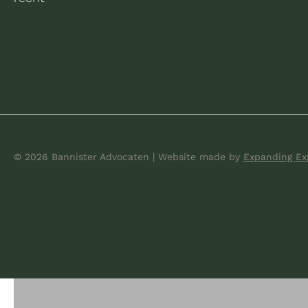
© 2026 Bannister Advocaten
|
Website made
by
Expanding Ex