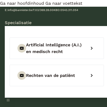
Ga naar hoofdinhoud
Ga naar voettekst
E:
info@bannister.be
T:
03/369.28.00
KBO:
0543.311.054
Specialisatie
Artificial Intelligence (A.I.)
en medisch recht
Rechten van de patiënt